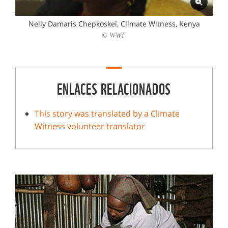
Nelly Damaris Chepkoskei, Climate Witness, Kenya
© WWF
ENLACES RELACIONADOS
This story was translated by a Climate
Witness volunteer translator