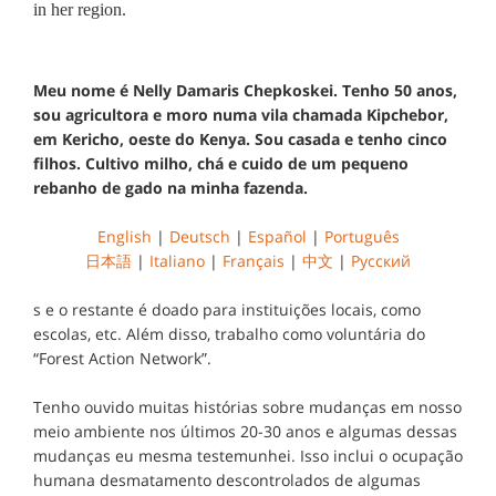
in her region.
Meu nome é Nelly Damaris Chepkoskei. Tenho 50 anos,
sou agricultora e moro numa vila chamada Kipchebor,
em Kericho, oeste do Kenya. Sou casada e tenho cinco
filhos. Cultivo milho, chá e cuido de um pequeno
rebanho de gado na minha fazenda.
English
|
Deutsch
|
Español
|
Português
日本語
|
Italiano
|
Français
|
中文
|
Русский
s e o restante é doado para instituições locais, como
escolas, etc. Além disso, trabalho como voluntária do
“Forest Action Network”.
Tenho ouvido muitas histórias sobre mudanças em nosso
meio ambiente nos últimos 20-30 anos e algumas dessas
mudanças eu mesma testemunhei. Isso inclui o ocupação
humana desmatamento descontrolados de algumas