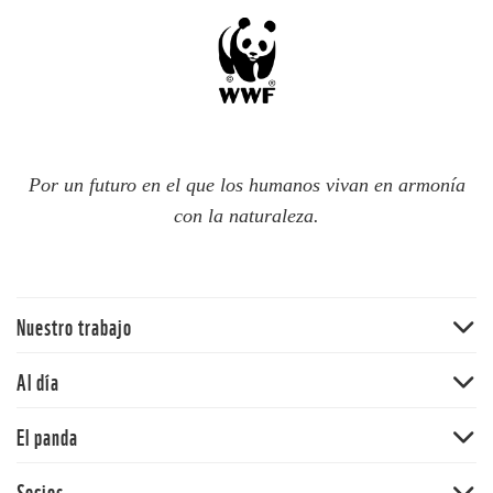
Por un futuro en el que los humanos vivan en armonía
con la naturaleza.
Nuestro trabajo
Traer la naturaleza de vuelta
Al día
Agua
Noticias
El panda
Cambio climático
Publicaciones
Ecosistemas terrestres
Nuestra historia
Socios
Blog del panda