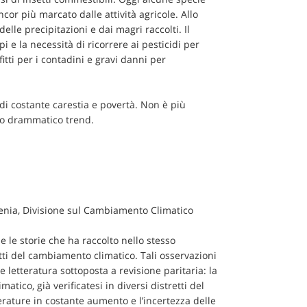
or più marcato dalle attività agricole. Allo
le precipitazioni e dai magri raccolti. Il
 e la necessità di ricorrere ai pesticidi per
tti per i contadini e gravi danni per
i costante carestia e povertà. Non è più
sto drammatico trend.
enia, Divisione sul Cambiamento Climatico
e le storie che ha raccolto nello stesso
tti del cambiamento climatico. Tali osservazioni
etteratura sottoposta a revisione paritaria: la
co, già verificatesi in diversi distretti del
perature in costante aumento e l’incertezza delle