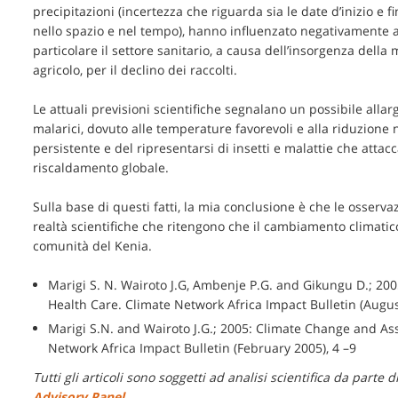
precipitazioni (incertezza che riguarda sia le date d’inizio e fi
nello spazio e nel tempo), hanno influenzato negativamente a
particolare il settore sanitario, a causa dell’insorgenza della
agricolo, per il declino dei raccolti.
Le attuali previsioni scientifiche segnalano un possibile allarg
malarici, dovuto alle temperature favorevoli e alla riduzione n
persistente e del ripresentarsi di insetti e malattie che atta
riscaldamento globale.
Sulla base di questi fatti, la mia conclusione è che le osser
realtà scientifiche che ritengono che il cambiamento climatic
comunità del Kenia.
Marigi S. N. Wairoto J.G, Ambenje P.G. and Gikungu D.; 20
Health Care. Climate Network Africa Impact Bulletin (Augus
Marigi S.N. and Wairoto J.G.; 2005: Climate Change and Ass
Network Africa Impact Bulletin (February 2005), 4 –9
Tutti gli articoli sono soggetti ad analisi scientifica da part
Advisory Panel
.