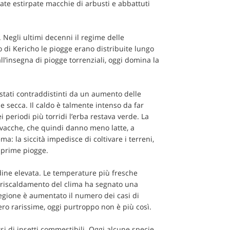
tate estirpate macchie di arbusti e abbattuti
 Negli ultimi decenni il regime delle
o di Kericho le piogge erano distribuite lungo
 all’insegna di piogge torrenziali, oggi domina la
stati contraddistinti da un aumento delle
e secca. Il caldo è talmente intenso da far
periodi più torridi l’erba restava verde. La
 vacche, che quindi danno meno latte, a
a: la siccità impedisce di coltivare i terreni,
e prime piogge.
tudine elevata. Le temperature più fresche
l riscaldamento del clima ha segnato una
regione è aumentato il numero dei casi di
ero rarissime, oggi purtroppo non è più così.
si di insetti commestibili. Oggi alcune specie