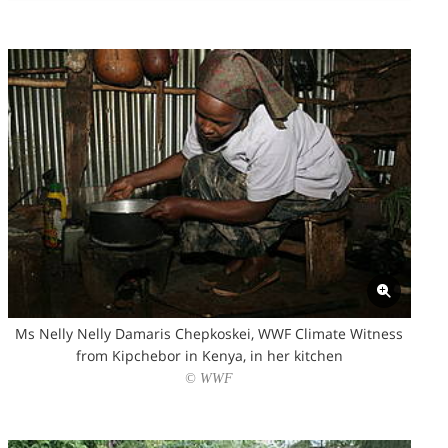
Ms Nelly Nelly Damaris Chepkoskei, WWF Climate Witness
from Kipchebor in Kenya, in her kitchen
© WWF