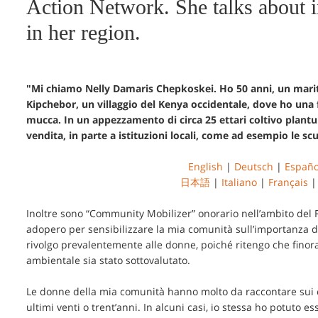
Action Network. She talks about 
in her region.
"Mi chiamo Nelly Damaris Chepkoskei. Ho 50 anni, un marito 
Kipchebor, un villaggio del Kenya occidentale, dove ho una 
mucca. In un appezzamento di circa 25 ettari coltivo plantule
vendita, in parte a istituzioni locali, come ad esempio le scu
English
|
Deutsch
|
Españo
日本語
|
Italiano
|
Français
Inoltre sono “Community Mobilizer” onorario nell’ambito del F
adopero per sensibilizzare la mia comunità sull’importanza de
rivolgo prevalentemente alle donne, poiché ritengo che finora i
ambientale sia stato sottovalutato.
Le donne della mia comunità hanno molto da raccontare sui 
ultimi venti o trent’anni. In alcuni casi, io stessa ho potuto 