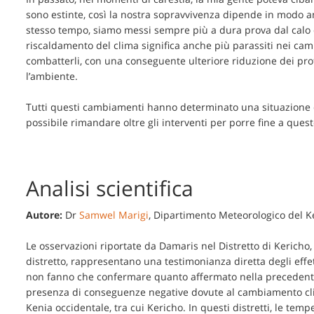
sono estinte, così la nostra sopravvivenza dipende in modo anc
stesso tempo, siamo messi sempre più a dura prova dal calo del
riscaldamento del clima significa anche più parassiti nei campi
combatterli, con una conseguente ulteriore riduzione dei profi
l’ambiente.
Tutti questi cambiamenti hanno determinato una situazione d
possibile rimandare oltre gli interventi per porre fine a que
Analisi scientifica
Autore:
Dr
Samwel Marigi
, Dipartimento Meteorologico del K
Le osservazioni riportate da Damaris nel Distretto di Kericho, 
distretto, rappresentano una testimonianza diretta degli effe
non fanno che confermare quanto affermato nella precedente l
presenza di conseguenze negative dovute al cambiamento climati
Kenia occidentale, tra cui Kericho. In questi distretti, le tem