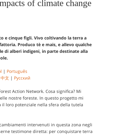
impacts of climate change
e cinque figli. Vivo coltivando la terra a
fattoria. Produco tè e mais, e allevo qualche
 di alberi indigeni, in parte destinate alla
ole.
l
|
Português
|
中文
|
Русский
orest Action Network. Cosa significa? Mi
lle nostre foreste. In questo progetto mi
l loro potenziale nella sfera della tutela
cambiamenti intervenuti in questa zona negli
esserne testimone diretta: per conquistare terra