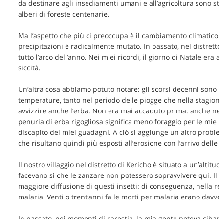
da destinare agli insediamenti umani e all’agricoltura sono s
alberi di foreste centenarie.
Ma l’aspetto che più ci preoccupa è il cambiamento climatico.
precipitazioni è radicalmente mutato. In passato, nel distrett
tutto l’arco dell’anno. Nei miei ricordi, il giorno di Natale era
siccità.
Un’altra cosa abbiamo potuto notare: gli scorsi decenni sono 
temperature, tanto nel periodo delle piogge che nella stagion
avvizzire anche l’erba. Non era mai accaduto prima: anche nei 
penuria di erba rigogliosa significa meno foraggio per le mie
discapito dei miei guadagni. A ciò si aggiunge un altro problem
che risultano quindi più esposti all’erosione con l’arrivo dell
Il nostro villaggio nel distretto di Kericho è situato a un’alti
facevano sì che le zanzare non potessero sopravvivere qui. I
maggiore diffusione di questi insetti: di conseguenza, nella 
malaria. Venti o trent’anni fa le morti per malaria erano davv
In passato, nei momenti di carestia, la mia gente poteva cibar