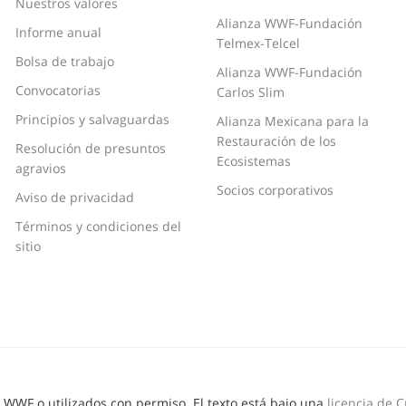
Nuestros valores
Alianza WWF-Fundación
Informe anual
Telmex-Telcel
Bolsa de trabajo
Alianza WWF-Fundación
Convocatorias
Carlos Slim
Principios y salvaguardas
Alianza Mexicana para la
Restauración de los
Resolución de presuntos
Ecosistemas
agravios
Socios corporativos
Aviso de privacidad
Términos y condiciones del
sitio
© WWF o utilizados con permiso. El texto está bajo una
licencia de 