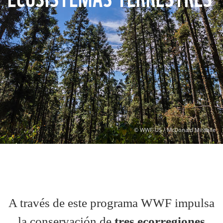
© WWF-US / McDonald Mirabile
A través de este programa WWF impulsa
la conservación de
tres ecorregiones