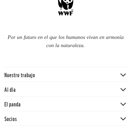
Por un futuro en el que los humanos vivan en armonía
con la naturaleza.
Nuestro trabajo
Traer la naturaleza de vuelta
Al día
Agua
Noticias
El panda
Cambio climático
Publicaciones
Ecosistemas terrestres
Nuestra historia
Socios
Blog del panda
Mercados y empresas comunitarias
Nuestros valores
Síguenos
Alianza WWF-Fundación Gonzalo Rio Arronte