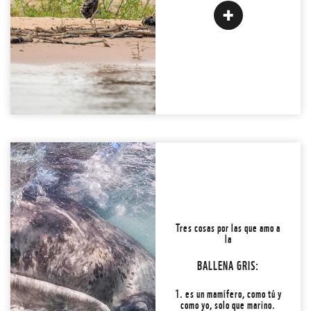
¡LO AMO! ADOPTAR
Back
2. ¡Es mexicana! Cada
año, muchas de ellas
Tres cosas por las que amo a
vienen de los mares de
la
Alaska a tener sus crías en
las lagunas costeras del
BALLENA GRIS:
Pacífico mexicano. Nacen
en México, a mucha honra.
1. es un mamífero, como tú y
Conoce la #3 y...
como yo, solo que marino.