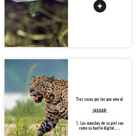
Back
2. Lo que conocemos como
Tres cosas por las que amo al
panteras, ¡son jaguares!
Uno de cada 10 tienen
JAGUAR:
pigmentación oscura 🧐...
Conoce la #3 y
1. Las manchas de su piel son
como su huella digital....