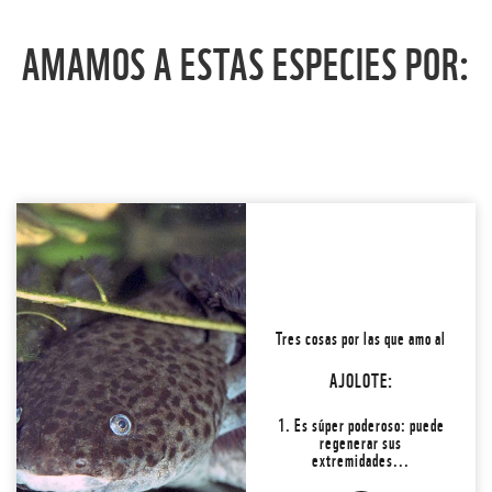
AMAMOS A ESTAS ESPECIES POR:
2. Mantiene sus branquias
Tres cosas por las que amo al
de bebé (que parecen una
coronita de flores) durante
AJOLOTE:
su etapa adulta ☺️...
1. Es súper poderoso: puede
Conoce la #3 y
regenerar sus
extremidades...
¡LO AMO! ADOPTAR