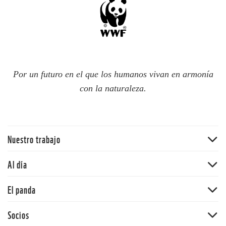
Por un futuro en el que los humanos vivan en armonía
con la naturaleza.
Nuestro trabajo
Traer la naturaleza de vuelta
Al día
Agua
Noticias
El panda
Cambio climático
Publicaciones
Ecosistemas terrestres
Nuestra historia
Socios
Blog del panda
Mercados y empresas comunitarias
Nuestros valores