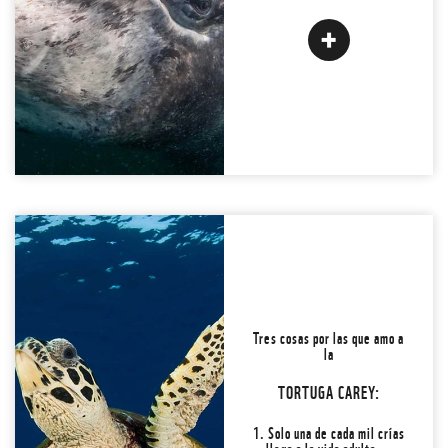
¡LA AMO! ADOPTAR
Back
Tres cosas por las que amo a
2. Regresa a desovar a la
la
misma playa donde nació
😲...
TORTUGA CAREY:
Conoce la #3 y
1. Solo una de cada mil crías
llega a la vida adulta...