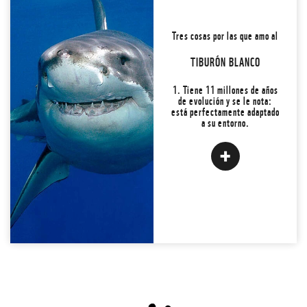
2. Tiene dos “súper
Tres cosas por las que amo al
sentidos”: electro
recepción (detecta campos
TIBURÓN BLANCO
eléctricos) y línea lateral
(percibe vibraciones)🧐.
1. Tiene 11 millones de años
de evolución y se le nota:
Conoce la #3 y
está perfectamente adaptado
a su entorno.
¡LO AMO! ADOPTAR
Back