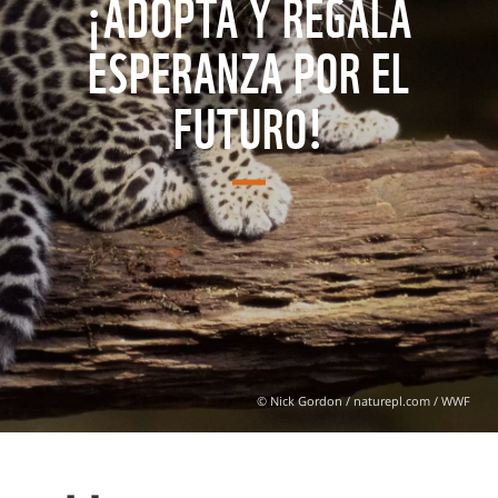
¡ADOPTA Y REGALA
ESPERANZA POR EL
FUTURO!
© Nick Gordon / naturepl.com / WWF