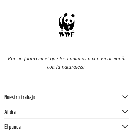
Por un futuro en el que los humanos vivan en armonía
con la naturaleza.
Nuestro trabajo
Traer la naturaleza de vuelta
Al día
Agua
Noticias
El panda
Cambio climático
Publicaciones