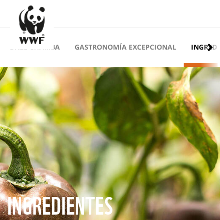
DALE CHAMBA
GASTRONOMÍA EXCEPCIONAL
INGRED
INGREDIENTES