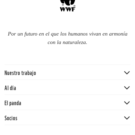
Por un futuro en el que los humanos vivan en armonía
con la naturaleza.
Nuestro trabajo
Traer la naturaleza de vuelta
Al día
Agua
Noticias
El panda
Cambio climático
Publicaciones
Ecosistemas terrestres
Nuestra historia
Socios
Blog del panda
Mercados y empresas comunitarias
Nuestros valores
Síguenos
Alianza WWF-Fundación Gonzalo Rio Arronte
Océanos
Informe anual