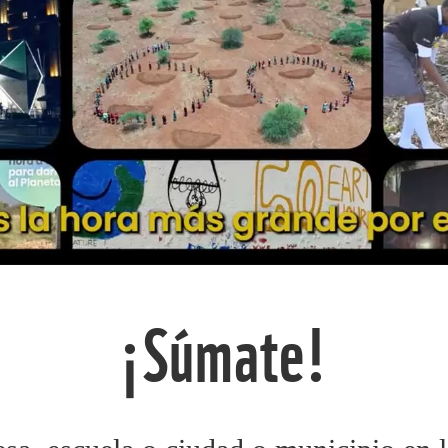
¡Súmate!