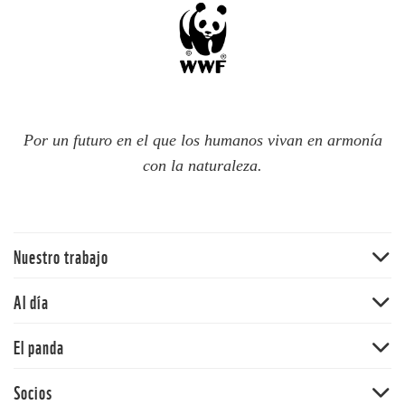
Por un futuro en el que los humanos vivan en armonía
con la naturaleza.
Nuestro trabajo
Traer la naturaleza de vuelta
Al día
Agua
Noticias
El panda
Cambio climático
Publicaciones
Ecosistemas terrestres
Nuestra historia
Socios
Blog del panda
Mercados y empresas comunitarias