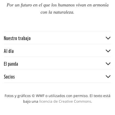
Por un futuro en el que los humanos vivan en armonía
con la naturaleza.
Nuestro trabajo
Traer la naturaleza de vuelta
Al día
Agua
Noticias
El panda
Cambio climático
Publicaciones
Ecosistemas terrestres
Nuestra historia
Socios
Blog del panda
Mercados y empresas comunitarias
Nuestros valores
Síguenos
Alianza WWF-Fundación Gonzalo Rio Arronte
Océanos
Informe anual
Alianza WWF-Fundación Telmex-Telcel
Fotos y gráficos © WWF o utilizados con permiso. El texto está
Vida silvestre
Bolsa de trabajo
bajo una
licencia de Creative Commons
.
Alianza WWF-Fundación Carlos Slim
Educación y comunicación
Convocatorias
Alianza Mexicana para la Restauración de los Ecosistemas
Dónde trabajamos
Principios y salvaguardas