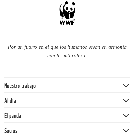
Por un futuro en el que los humanos vivan en armonía
con la naturaleza.
Nuestro trabajo
Traer la naturaleza de vuelta
Al día
Agua
Noticias
El panda
Cambio climático
Publicaciones
Ecosistemas terrestres
Nuestra historia
Socios
Blog del panda
Mercados y empresas comunitarias