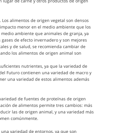
lugar de carne y otros productos de origen
a. Los alimentos de origen vegetal son densos
un impacto menor en el medio ambiente que los
el medio ambiente que animales de granja, ya
gases de efecto invernadero y son mejores
ales y de salud, se recomienda cambiar de
uando los alimentos de origen animal son
icientes nutrientes, ya que la variedad de
 del Futuro contienen una variedad de macro y
comer una variedad de estos alimentos además
 variedad de fuentes de proteínas de origen
nación de alimentos permite tres cambios: más
educir las de origen animal, y una variedad más
 comen comúnmente.
n una variedad de entornos, ya que son