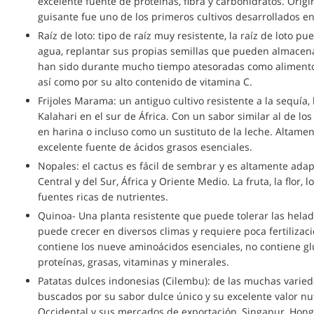
excelente fuente de proteínas, fibra y carbohidratos. Origin
guisante fue uno de los primeros cultivos desarrollados e
Raíz de loto: tipo de raíz muy resistente, la raíz de loto p
agua, replantar sus propias semillas que pueden almacena
han sido durante mucho tiempo atesoradas como alimento 
así como por su alto contenido de vitamina C.
Frijoles Marama: un antiguo cultivo resistente a la sequía,
Kalahari en el sur de África. Con un sabor similar al de l
en harina o incluso como un sustituto de la leche. Altamente
excelente fuente de ácidos grasos esenciales.
Nopales: el cactus es fácil de sembrar y es altamente ada
Central y del Sur, África y Oriente Medio. La fruta, la flor, 
fuentes ricas de nutrientes.
Quinoa- Una planta resistente que puede tolerar las helada
puede crecer en diversos climas y requiere poca fertilizac
contiene los nueve aminoácidos esenciales, no contiene gl
proteínas, grasas, vitaminas y minerales.
Patatas dulces indonesias (Cilembu): de las muchas varied
buscados por su sabor dulce único y su excelente valor nut
Occidental y sus mercados de exportación, Singapur, Hong K