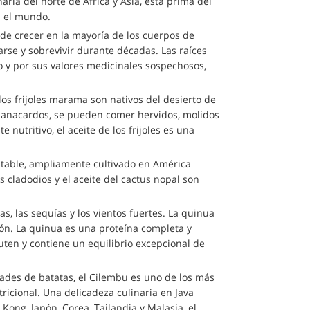
aria del norte de África y Asia, esta prima del
n el mundo.
uede crecer en la mayoría de los cuerpos de
rse y sobrevivir durante décadas. Las raíces
y por sus valores medicinales sospechosos,
 los frijoles marama son nativos del desierto de
os anacardos, se pueden comer hervidos, molidos
 nutritivo, el aceite de los frijoles es una
ptable, ampliamente cultivado en América
los cladodios y el aceite del cactus nopal son
s, las sequías y los vientos fuertes. La quinua
ión. La quinua es una proteína completa y
uten y contiene un equilibrio excepcional de
ades de batatas, el Cilembu es uno de los más
ricional. Una delicadeza culinaria en Java
ong, Japón, Corea, Tailandia y Malasia, el