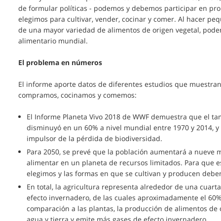
de formular políticas - podemos y debemos participar en pr
elegimos para cultivar, vender, cocinar y comer. Al hacer 
de una mayor variedad de alimentos de origen vegetal, pode
alimentario mundial.
El problema en números
El informe aporte datos de diferentes estudios que muestran
compramos, cocinamos y comemos:
El Informe Planeta Vivo 2018 de WWF demuestra que el tama
disminuyó en un 60% a nivel mundial entre 1970 y 2014, y q
impulsor de la pérdida de biodiversidad.
Para 2050, se prevé que la población aumentará a nueve m
alimentar en un planeta de recursos limitados. Para que es
elegimos y las formas en que se cultivan y producen debe
En total, la agricultura representa alrededor de una cuart
efecto invernadero, de las cuales aproximadamente el 60% 
comparación a las plantas, la producción de alimentos de 
agua y tierra y emite más gases de efecto invernadero.