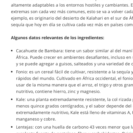
altamente adaptables a los entornos hostiles y cambiantes.
extremas son cada vez más comunes, esto se va a volver cada
ejemplo, es originario del desierto de Kalahari en el sur de Áf
sequía que hoy en día se cultiva cada vez más en países com
Algunos datos relevantes de los ingredientes:
Cacahuete de Bambara: tiene un sabor similar al del maní
África. Puede crecer en ambientes desafiantes, incluso en 
y se puede agregar a guisos, salteados y una variedad de o
Fonio: es un cereal fácil de cultivar, resistente a la sequ
rápidos del mundo. Cultivado en África occidental, el foni
usar de la misma manera que el arroz, el trigo y otros gra
nutritivo, contiene hierro, zinc y magnesio.
Kale: una planta extremadamente resistente, la col rizad
menos quince grados centígrados, y el sabor depende del c
extremadamente nutritivo, Kale está lleno de vitaminas A,
manganeso y cobre.
Lentejas: con una huella de carbono 43 veces menor que la 