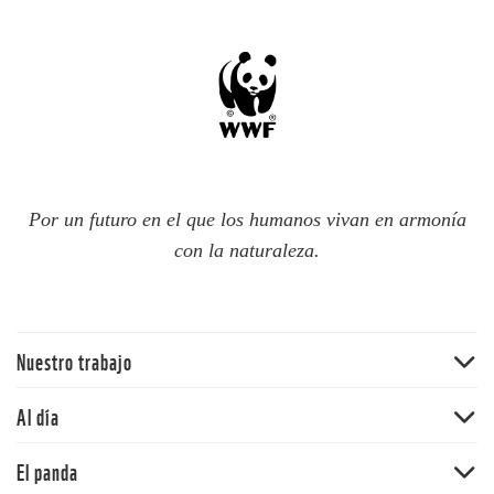
Por un futuro en el que los humanos vivan en armonía
con la naturaleza.
Nuestro trabajo
Traer la naturaleza de vuelta
Al día
Agua
Noticias
El panda
Cambio climático
Publicaciones