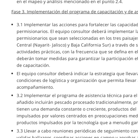
en el mapeo y análisis mencionado en el punto 2.4.
Fase 3. Implementación del programa de capacitación y de as
3.1 Implementar las acciones para fortalecer las capacid
permisionarios. El equipo consultor deberá implementar la
permisionarios que sean seleccionadas en los tres paisajes
Central (Nayarit- Jalisco) y Baja California Sur) a través de 
actividades prácticas, con la frecuencia que se defina en 
deberán tomar medidas para garantizar la participación efe
de capacitación.
El equipo consultor deberá indicar la estrategia que lleva
condiciones de logística y organización que permita llevar
acompañamiento.
3.2 Implementar el programa de asistencia técnica para el
añadido incluirán pescado procesado tradicionalmente, p
tienen una demanda constante o creciente, productos del
impulsados por valores centrados en preocupaciones medio
productos impulsados por la tecnología que a menudo gara
3.3 Llevar a cabo reuniones periódicas de seguimiento co
validar hallazgos, coordinar acciones en campo y aprobar a