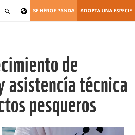
SÉ HÉROE PANDA
ADOPTA UNA ESPECIE
ecimiento de
 asistencía técnica
uctos pesqueros