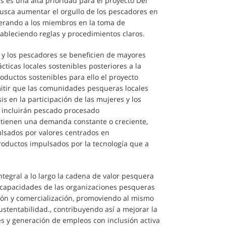
 es una alta prioridad para el proyecto Del
 busca aumentar el orgullo de los pescadores en
erando a los miembros en la toma de
tableciendo reglas y procedimientos claros.
y los pescadores se beneficien de mayores
cticas locales sostenibles posteriores a la
ductos sostenibles para ello el proyecto
itir que las comunidades pesqueras locales
s en la participación de las mujeres y los
o incluirán pescado procesado
 tienen una demanda constante o creciente,
lsados por valores centrados en
roductos impulsados por la tecnología que a
tegral a lo largo la cadena de valor pesquera
s capacidades de las organizaciones pesqueras
ión y comercialización, promoviendo al mismo
ustentabilidad., contribuyendo así a mejorar la
les y generación de empleos con inclusión activa