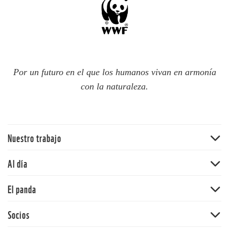
Por un futuro en el que los humanos vivan en armonía
con la naturaleza.
Nuestro trabajo
Traer la naturaleza de vuelta
Al día
Agua
Noticias
El panda
Cambio climático
Publicaciones
Ecosistemas terrestres
Nuestra historia
Socios
Blog del panda
Mercados y empresas comunitarias
Nuestros valores