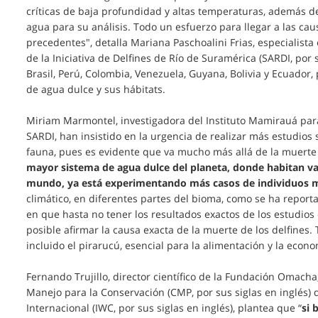
críticas de baja profundidad y altas temperaturas, además de
agua para su análisis. Todo un esfuerzo para llegar a las ca
precedentes", detalla Mariana Paschoalini Frias, especialis
de la Iniciativa de Delfines de Río de Suramérica (SARDI, por s
Brasil, Perú, Colombia, Venezuela, Guyana, Bolivia y Ecuador,
de agua dulce y sus hábitats.
Miriam Marmontel, investigadora del Instituto Mamirauá para
SARDI, han insistido en la urgencia de realizar más estudios 
fauna, pues es evidente que va mucho más allá de la muerte d
mayor sistema de agua dulce del planeta, donde habitan vari
mundo, ya está experimentando más casos de individuos 
climático, en diferentes partes del bioma, como se ha reporta
en que hasta no tener los resultados exactos de los estudios 
posible afirmar la causa exacta de la muerte de los delfines
incluido el pirarucú, esencial para la alimentación y la econ
Fernando Trujillo, director científico de la Fundación Omac
Manejo para la Conservación (CMP, por sus siglas en inglés) 
Internacional (IWC, por sus siglas en inglés), plantea que “
si 