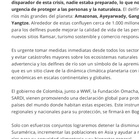
disparador de esta crisis, nadie estaba preparado, lo que no
urgencia de proteger a las personas y la naturaleza.
El delfí
ríos más grandes del planeta:
Amazonas, Ayeyarwady, Gang
Yangtze.
Alrededor de estas confluyen cerca de 1.000 millo
para los delfines puede mejorar la calidad de vida de las p
nuevos sitios Ramsar, turismo sostenible y comercio responsa
Es urgente tomar medidas inmediatas desde todos los sectores
y evitar catástrofes mayores sobre los ecosistemas naturales 
advertencia y los delfines de río son un símbolo de la aprem
que es un sitio clave de la dinámica climática planetaria con
económicas en escalas continentales y globales.
El gobierno de Colombia, junto a WWF, la Fundación Omacha,
SARDI, vienen promoviendo una declaración global para proteg
países del mundo donde habitan estas especies. Este instrume
regionales y nacionales para su protección, se firmará en Bo
Solo con esfuerzos conjuntos lograremos detener la disminuc
Suramérica, incrementar las poblaciones en Asia y ayudar a
ríos para su seguridad alimentaria y su bienestar general.