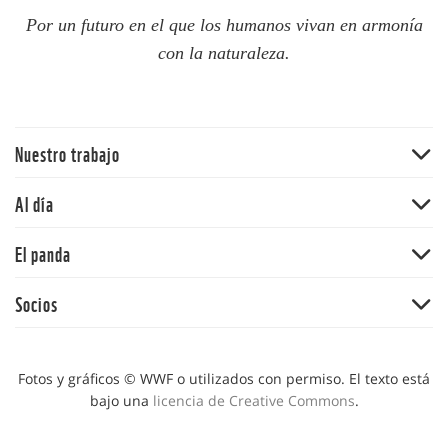
Por un futuro en el que los humanos vivan en armonía
con la naturaleza.
Nuestro trabajo
Traer la naturaleza de vuelta
Al día
Agua
Noticias
El panda
Cambio climático
Publicaciones
Ecosistemas terrestres
Nuestra historia
Socios
Blog del panda
Mercados y empresas comunitarias
Nuestros valores
Síguenos
Alianza WWF-Fundación Gonzalo Rio Arronte
Océanos
Informe anual
Alianza WWF-Fundación Telmex-Telcel
Fotos y gráficos © WWF o utilizados con permiso. El texto está
Vida silvestre
Bolsa de trabajo
bajo una
licencia de Creative Commons
.
Alianza WWF-Fundación Carlos Slim
Educación y comunicación
Convocatorias
Alianza Mexicana para la Restauración de los Ecosistemas
Dónde trabajamos
Principios y salvaguardas