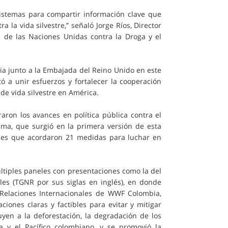
 sistemas para compartir información clave que
la vida silvestre,” señaló Jorge Ríos, Director
 de las Naciones Unidas contra la Droga y el
ia junto a la Embajada del Reino Unido en este
tó a unir esfuerzos y fortalecer la cooperación
o de vida silvestre en América.
aron los avances en política pública contra el
Lima, que surgió en la primera versión de esta
aíses que acordaron 21 medidas para luchar en
ltiples paneles con presentaciones como la del
es (TGNR por sus siglas en inglés), en donde
 Relaciones Internacionales de WWF Colombia,
ones claras y factibles para evitar y mitigar
yen a la deforestación, la degradación de los
 y el Pacífico colombiano, y se promovió la