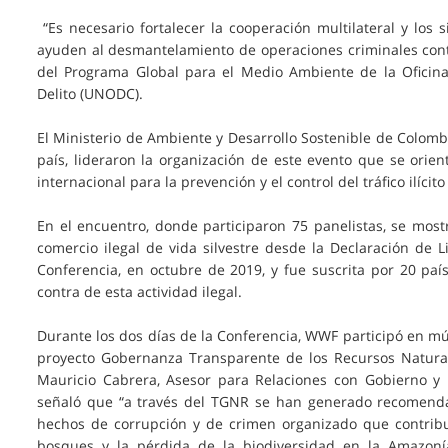
“Es necesario fortalecer la cooperación multilateral y los
ayuden al desmantelamiento de operaciones criminales contra 
del Programa Global para el Medio Ambiente de la Oficina
Delito (UNODC).
El Ministerio de Ambiente y Desarrollo Sostenible de Colomb
país, lideraron la organización de este evento que se orien
internacional para la prevención y el control del tráfico ilícit
En el encuentro, donde participaron 75 panelistas, se mostr
comercio ilegal de vida silvestre desde la Declaración de 
Conferencia, en octubre de 2019, y fue suscrita por 20 p
contra de esta actividad ilegal.
Durante los dos días de la Conferencia, WWF participó en mú
proyecto Gobernanza Transparente de los Recursos Natural
Mauricio Cabrera, Asesor para Relaciones con Gobierno y
señaló que “a través del TGNR se han generado recomendaci
hechos de corrupción y de crimen organizado que contribu
bosques y la pérdida de la biodiversidad en la Amazonía