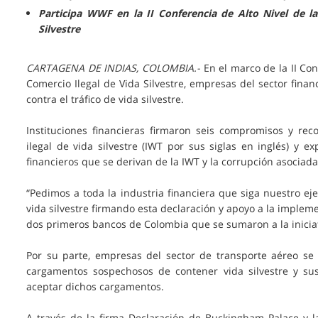
Participa WWF en la II Conferencia de Alto Nivel de l
Silvestre
CARTAGENA DE INDIAS, COLOMBIA.-
En el marco de la II Con
Comercio Ilegal de Vida Silvestre, empresas del sector fina
contra el tráfico de vida silvestre.
Instituciones financieras firmaron seis compromisos y re
ilegal de vida silvestre (IWT por sus siglas en inglés) y ex
financieros que se derivan de la IWT y la corrupción asociada
“Pedimos a toda la industria financiera que siga nuestro ej
vida silvestre firmando esta declaración y apoyo a la imple
dos primeros bancos de Colombia que se sumaron a la iniciat
Por su parte, empresas del sector de transporte aéreo se
cargamentos sospechosos de contener vida silvestre y su
aceptar dichos cargamentos.
A través de la firma Declaración de Buckingham Palace y 