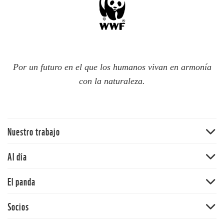
Por un futuro en el que los humanos vivan en armonía
con la naturaleza.
Nuestro trabajo
Traer la naturaleza de vuelta
Al día
Agua
Noticias
El panda
Cambio climático
Publicaciones
Ecosistemas terrestres
Nuestra historia
Socios
Blog del panda
Mercados y empresas comunitarias
Nuestros valores
Síguenos
Alianza WWF-Fundación Gonzalo Rio Arronte