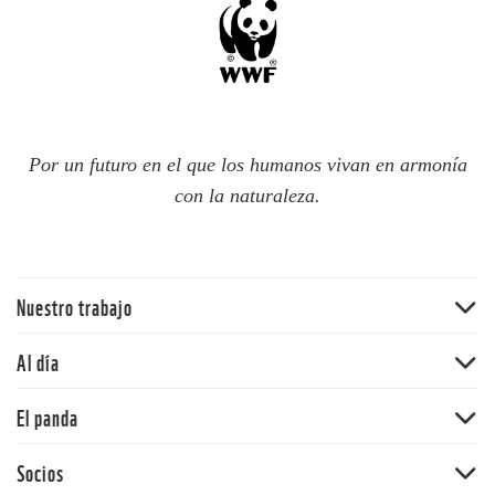
Por un futuro en el que los humanos vivan en armonía
con la naturaleza.
Nuestro trabajo
Traer la naturaleza de vuelta
Al día
Agua
Noticias
El panda
Cambio climático
Publicaciones
Ecosistemas terrestres
Nuestra historia
Socios
Blog del panda
Mercados y empresas comunitarias
Nuestros valores